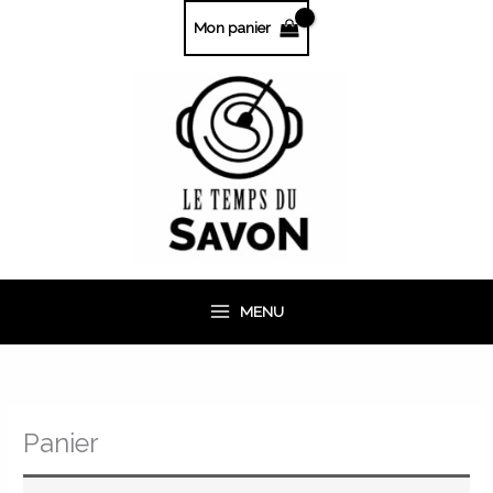
Aller
Mon panier
au
contenu
MENU
Panier