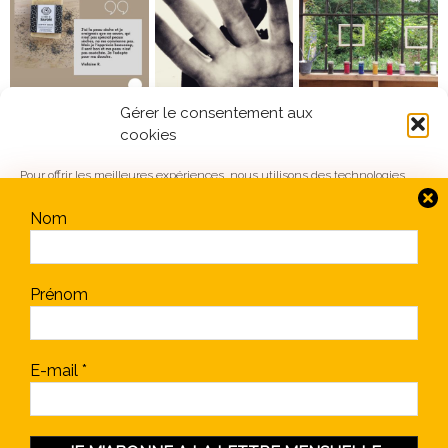
Gérer le consentement aux
cookies
Pour offrir les meilleures expériences, nous utilisons des technologies
telles que les cookies pour stocker et/ou accéder aux informations des
appareils. Le fait de consentir à ces technologies nous permettra de
Nom
traiter des données telles que le comportement de navigation ou les ID
uniques sur ce site. Le fait de ne pas consentir ou de retirer son
consentement peut avoir un effet négatif sur certaines caractéristiques
Me suivre sur Instagram
et fonctions.
Prénom
Accepter
E-mail
*
Refuser
Mentions Légales
|
Conditions Générales de Ventes
|
Politique de Confidentialité
Voir les préférences
Copyright © 2026 Le Temps du Savon | Conception
Boule de Campagne